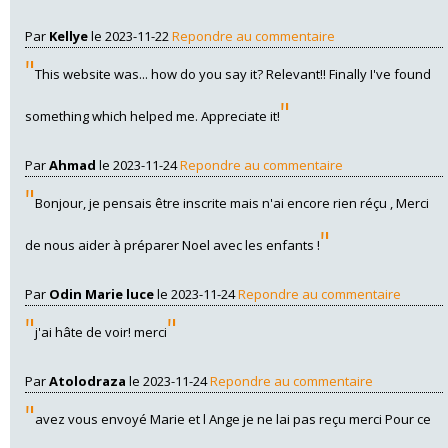
Par
Kellye
le 2023-11-22
Repondre au commentaire
"
This website was... how do you say it? Relevant!! Finally I've found
"
something which helped me. Appreciate it!
Par
Ahmad
le 2023-11-24
Repondre au commentaire
"
Bonjour, je pensais être inscrite mais n'ai encore rien réçu , Merci
"
de nous aider à préparer Noel avec les enfants !
Par
Odin Marie luce
le 2023-11-24
Repondre au commentaire
"
"
j'ai hâte de voir! merci
Par
Atolodraza
le 2023-11-24
Repondre au commentaire
"
avez vous envoyé Marie et l Ange je ne lai pas reçu merci Pour ce