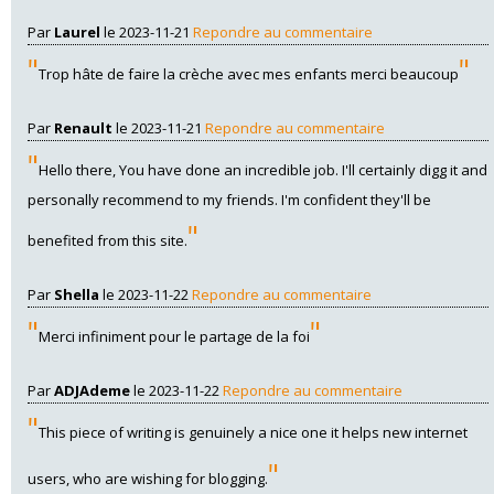
Par
Laurel
le 2023-11-21
Repondre au commentaire
"
"
Trop hâte de faire la crèche avec mes enfants merci beaucoup
Par
Renault
le 2023-11-21
Repondre au commentaire
"
Hello there, You have done an incredible job. I'll certainly digg it and
personally recommend to my friends. I'm confident they'll be
"
benefited from this site.
Par
Shella
le 2023-11-22
Repondre au commentaire
"
"
Merci infiniment pour le partage de la foi
Par
ADJAdeme
le 2023-11-22
Repondre au commentaire
"
This piece of writing is genuinely a nice one it helps new internet
"
users, who are wishing for blogging.