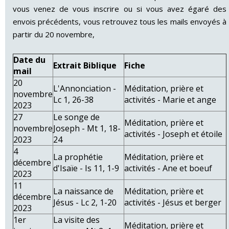
vous venez de vous inscrire ou si vous avez égaré des
envois précédents, vous retrouvez tous les mails envoyés à
partir du 20 novembre,
Date du
Extrait Biblique
Fiche
mail
20
L'Annonciation -
Méditation, prière et
novembre
Lc 1, 26-38
activités - Marie et ange
2023
27
Le songe de
Méditation, prière et
novembre
Joseph - Mt 1, 18-
activités - Joseph et étoile
2023
24
4
La prophétie
Méditation, prière et
décembre
d'Isaïe - Is 11, 1-9
activités - Ane et boeuf
2023
11
La naissance de
Méditation, prière et
décembre
Jésus - Lc 2, 1-20
activités - Jésus et berger
2023
1er
La visite des
Méditation, prière et