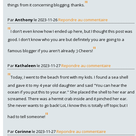
"
things from it concerning blogging. thanks.
Par
Anthony
le 2023-11-26
Repondre au commentaire
"
I don't even know how I ended up here, but I thought this post was
good. I don't know who you are but definitely you are going to a
"
famous blogger if you aren't already ;) Cheers!
Par
Kathaleen
le 2023-11-27
Repondre au commentaire
"
Today, I went to the beach front with my kids. I found a sea shell
and gave it to my 4 year old daughter and said "You can hear the
ocean if you put this to your ear." She placed the shell to her ear and
screamed. There was a hermit crab inside and it pinched her ear.
She never wants to go back! LoL I know this is totally off topic but I
"
had to tell someone!
Par
Corinne
le 2023-11-27
Repondre au commentaire