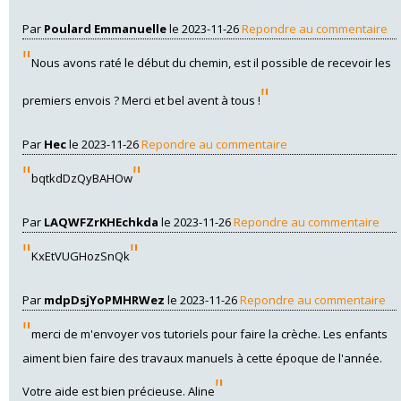
Par
Poulard Emmanuelle
le 2023-11-26
Repondre au commentaire
"
Nous avons raté le début du chemin, est il possible de recevoir les
"
premiers envois ? Merci et bel avent à tous !
Par
Hec
le 2023-11-26
Repondre au commentaire
"
"
bqtkdDzQyBAHOw
Par
LAQWFZrKHEchkda
le 2023-11-26
Repondre au commentaire
"
"
KxEtVUGHozSnQk
Par
mdpDsjYoPMHRWez
le 2023-11-26
Repondre au commentaire
"
merci de m'envoyer vos tutoriels pour faire la crèche. Les enfants
aiment bien faire des travaux manuels à cette époque de l'année.
"
Votre aide est bien précieuse. Aline