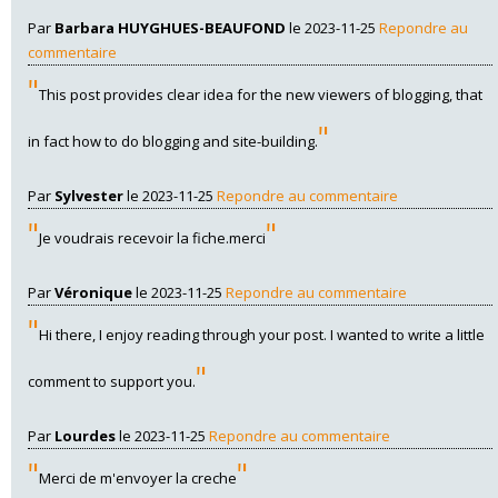
Par
Barbara HUYGHUES-BEAUFOND
le 2023-11-25
Repondre au
commentaire
"
This post provides clear idea for the new viewers of blogging, that
"
in fact how to do blogging and site-building.
Par
Sylvester
le 2023-11-25
Repondre au commentaire
"
"
Je voudrais recevoir la fiche.merci
Par
Véronique
le 2023-11-25
Repondre au commentaire
"
Hi there, I enjoy reading through your post. I wanted to write a little
"
comment to support you.
Par
Lourdes
le 2023-11-25
Repondre au commentaire
"
"
Merci de m'envoyer la creche