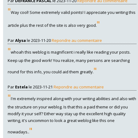
Par
DEFRANCE PASCAL
le 2023-11-20
Repondre au commentaire
"
Way cool! Some extremely valid points! I appreciate you writing this
"
article plus the rest of the site is also very good.
Par
Alysa
le 2023-11-20
Repondre au commentaire
"
whoah this weblog is magnificent i really like reading your posts.
Keep up the good work! You realize, many persons are searching
"
round for this info, you could aid them greatly.
Par
Estela
le 2023-11-21
Repondre au commentaire
"
I'm extremely inspired along with your writing abilities and also with
the structure on your weblog. Is that this a paid theme or did you
modify it your self? Either way stay up the excellent high quality
writing, it's uncommon to look a great weblog like this one
"
nowadays..