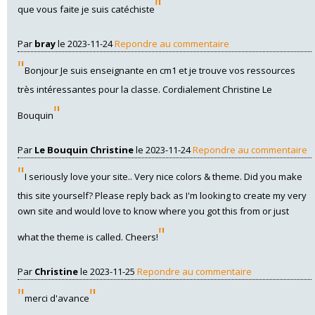
"
que vous faite je suis catéchiste
Par
bray
le 2023-11-24
Repondre au commentaire
"
Bonjour Je suis enseignante en cm1 et je trouve vos ressources
très intéressantes pour la classe. Cordialement Christine Le
"
Bouquin
Par
Le Bouquin Christine
le 2023-11-24
Repondre au commentaire
"
I seriously love your site.. Very nice colors & theme. Did you make
this site yourself? Please reply back as I'm looking to create my very
own site and would love to know where you got this from or just
"
what the theme is called. Cheers!
Par
Christine
le 2023-11-25
Repondre au commentaire
"
"
merci d'avance