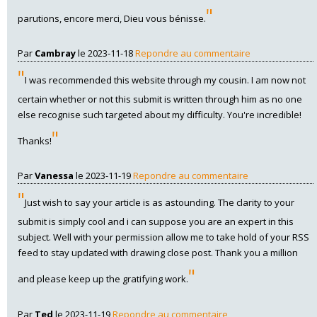
"
parutions, encore merci, Dieu vous bénisse.
Par
Cambray
le 2023-11-18
Repondre au commentaire
"
I was recommended this website through my cousin. I am now not
certain whether or not this submit is written through him as no one
else recognise such targeted about my difficulty. You're incredible!
"
Thanks!
Par
Vanessa
le 2023-11-19
Repondre au commentaire
"
Just wish to say your article is as astounding. The clarity to your
submit is simply cool and i can suppose you are an expert in this
subject. Well with your permission allow me to take hold of your RSS
feed to stay updated with drawing close post. Thank you a million
"
and please keep up the gratifying work.
Par
Ted
le 2023-11-19
Repondre au commentaire