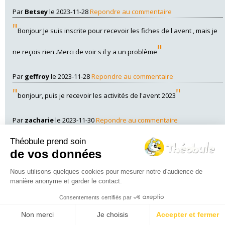
Par
Betsey
le 2023-11-28
Repondre au commentaire
"
Bonjour Je suis inscrite pour recevoir les fiches de l avent , mais je
"
ne reçois rien .Merci de voir s il y a un problème
Par
geffroy
le 2023-11-28
Repondre au commentaire
"
"
bonjour, puis je recevoir les activités de l'avent 2023
Par
zacharie
le 2023-11-30
Repondre au commentaire
"
You could definitely see your skills in the article you write. The
Théobule prend soin
de vos données
arena hopes for even more passionate writers like you who aren't
"
afraid to say how they believe. At all times go after your heart.
Nous utilisons quelques cookies pour mesurer notre d'audience de
manière anonyme et garder le contact.
Par
Abbey
le 2023-11-30
Repondre au commentaire
Consentements certifiés par
"
Non merci
Je choisis
Accepter et fermer
Bonjour, Je viens de m’inscrire, je suis catéchiste et j’aimerai