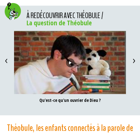
À REDÉCOUVRIR AVEC THÉOBULE /
La question de Théobule
<
>
Qu'est-ce qu'un ouvrier de Dieu ?
E
Théobule, les enfants connectés à la parole de