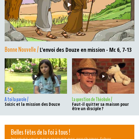
Bonne Nouvelle /
L'envoi des Douze en mission - Mc 6, 7-13
A toi la parole /
La question de Théobule /
Soizic et la mission des Douze
Faut-il quitter sa maison pour
être un disciple ?
Belles fêtes de la foi à tous !
Inscrivez-vous pour recevoir nos prochaines fiches