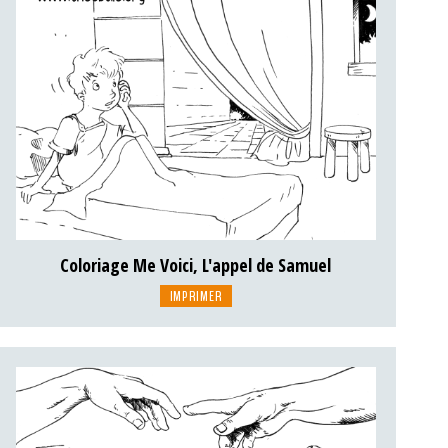
Coloriage Me Voici, L'appel de Samuel
IMPRIMER