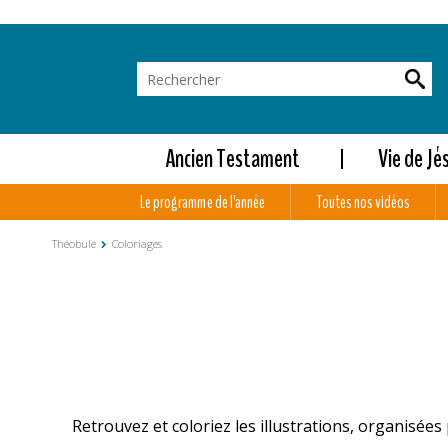
Ancien Testament
Vie de Jé
Le programme de l'année
Toutes nos vidéos
Théobule
Coloriages
Retrouvez et coloriez les illustrations, organisée