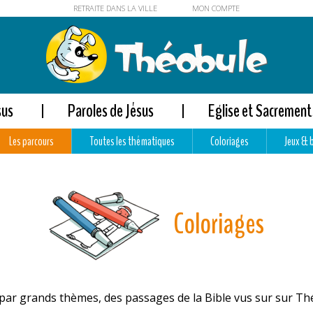
RETRAITE DANS LA VILLE
MON COMPTE
sus
Paroles de Jésus
Eglise et Sacrement
Les parcours
Toutes les thématiques
Coloriages
Jeux & 
Coloriages
s par grands thèmes, des passages de la Bible vus sur sur T