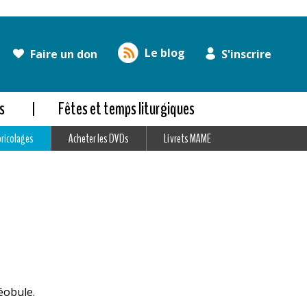
Le blog
Faire un don
S'inscrire
s
Fêtes et temps liturgiques
bricolages
Acheter les DVDs
Livrets MAME
héobule.