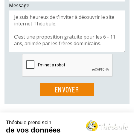
Message
Théobule prend soin
Le Théo-blog
de vos données