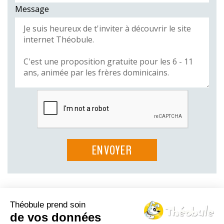
Message
Théobule prend soin
Le Théo-blog
de vos données