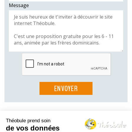
Message
Théobule prend soin
Le Théo-blog
de vos données