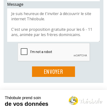
Message
Théobule prend soin
Le Théo-blog
de vos données