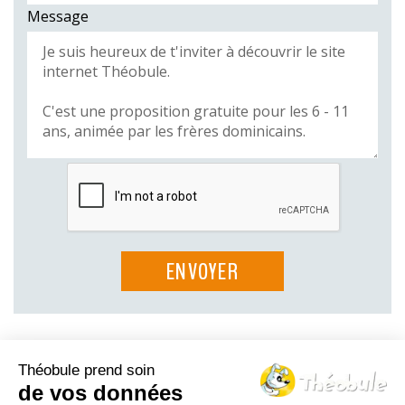
Message
Théobule prend soin
Le Théo-blog
de vos données