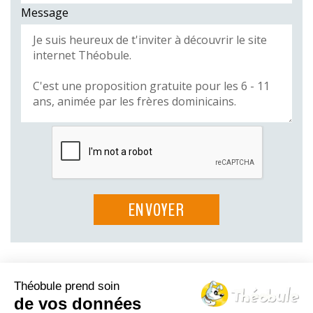
Message
Théobule prend soin
Le Théo-blog
de vos données