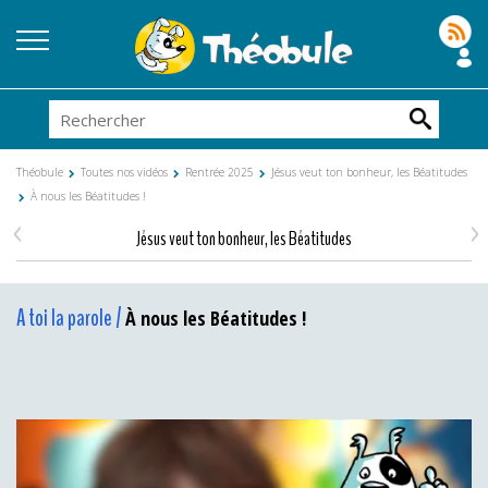
Théobule
Toutes nos vidéos
Rentrée 2025
Jésus veut ton bonheur, les Béatitudes
À nous les Béatitudes !
<
>
Jésus veut ton bonheur, les Béatitudes
A toi la parole /
À nous les Béatitudes !