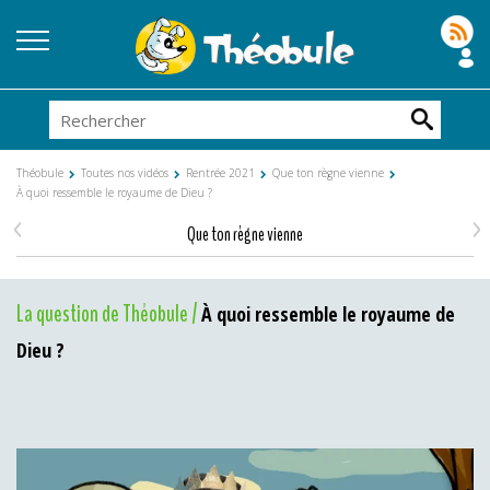
Théobule
Toutes nos vidéos
Rentrée 2021
Que ton règne vienne
À quoi ressemble le royaume de Dieu ?
<
>
Que ton règne vienne
La question de Théobule /
À quoi ressemble le royaume de
Dieu ?