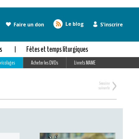
Le blog
Faire un don
S'inscrire
s
Fêtes et temps liturgiques
bricolages
Acheter les DVDs
Livrets MAME
>
Semaine
suivante