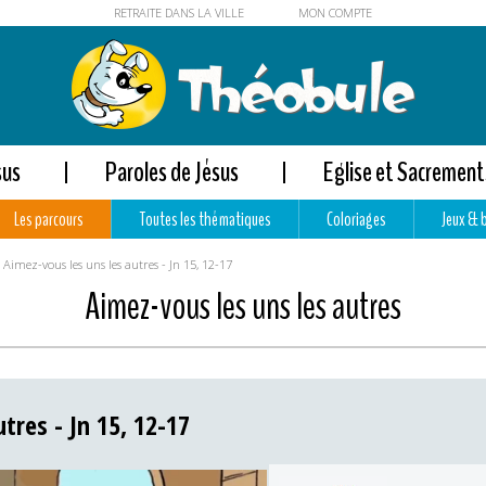
RETRAITE DANS LA VILLE
MON COMPTE
sus
Paroles de Jésus
Eglise et Sacrement
Les parcours
Toutes les thématiques
Coloriages
Jeux & 
Aimez-vous les uns les autres - Jn 15, 12-17
Aimez-vous les uns les autres
tres - Jn 15, 12-17