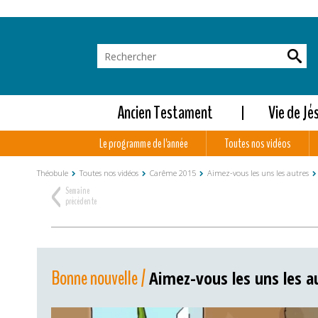
Ancien Testament
Vie de Jé
Le programme de l'année
Toutes nos vidéos
Théobule
Toutes nos vidéos
Carême 2015
Aimez-vous les uns les autres
<
Semaine
précédente
Bonne nouvelle /
Aimez-vous les uns les au