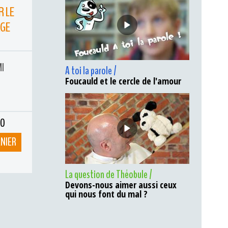
R LE
AGE
MI
A toi la parole /
Foucauld et le cercle de l'amour
ÉO
ANIER
La question de Théobule /
Devons-nous aimer aussi ceux
qui nous font du mal ?