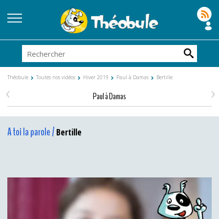
Théobule
Toutes nos vidéos
Hiver 2019
Paul à Damas
Bertille
<
>
Paul à Damas
A toi la parole /
Bertille