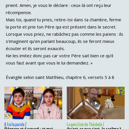
prient. Amen, je vous le déclare : ceux-là ont reçu leur
récompense.
Mais toi, quand tu pries, retire-toi dans ta chambre, ferme
la porte et prie ton Père qui est présent dans le secret.
Lorsque vous priez, ne rabâchez pas comme les païens : ils
s’imaginent qu’en parlant beaucoup, ils se feront mieux
écouter et ils seront exaucés.
Ne les imitez donc pas car votre Père sait bien ce qu’il
vous faut avant que vous le lui demandiez. »
Évangile selon saint Matthieu, chapitre 6, versets 5 à 8
A toi la parole /
La question de Théobule /
Éléonore et Gaspard : et moi,
Qu'est-ce que c'est, le carême ?