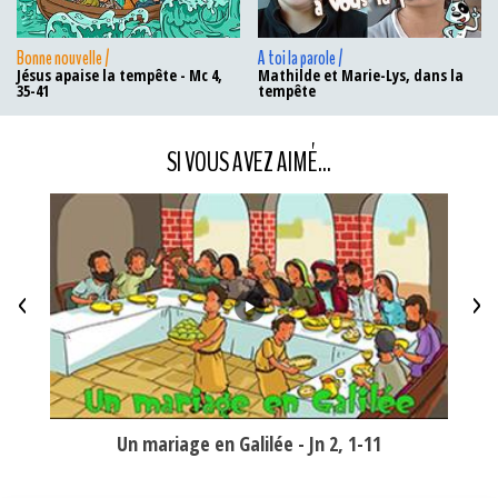
Bonne nouvelle /
A toi la parole /
Jésus apaise la tempête - Mc 4,
Mathilde et Marie-Lys, dans la
35-41
tempête
SI VOUS AVEZ AIMÉ...
<
>
15;17a
Un mariage en Galilée - Jn 2, 1-11