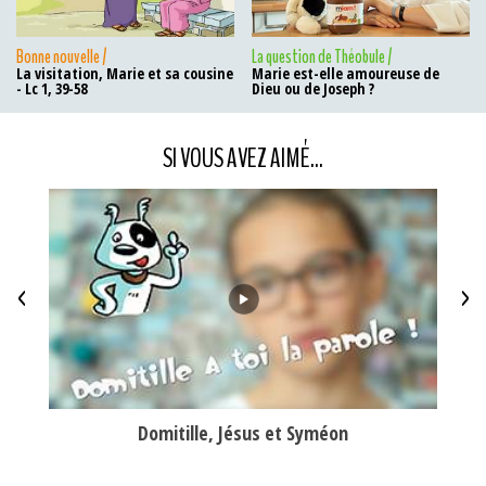
Bonne nouvelle /
La question de Théobule /
La visitation, Marie et sa cousine
Marie est-elle amoureuse de
- Lc 1, 39-58
Dieu ou de Joseph ?
SI VOUS AVEZ AIMÉ...
<
>
15;17a
Domitille, Jésus et Syméon
Pré