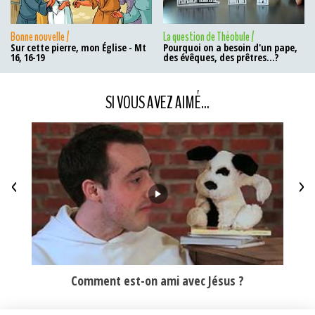
Bonne nouvelle /
La question de Théobule /
Sur cette pierre, mon Église - Mt
Pourquoi on a besoin d'un pape,
16, 16-19
des évêques, des prêtres...?
SI VOUS AVEZ AIMÉ...
<
>
Comment est-on ami avec Jésus ?
Pie