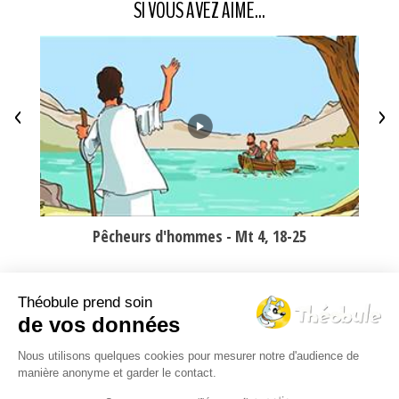
SI VOUS AVEZ AIMÉ...
<
>
Pêcheurs d'hommes - Mt 4, 18-25
Pou
Théobule prend soin
Le Théo-blog
de vos données
Nous utilisons quelques cookies pour mesurer notre d'audience de
manière anonyme et garder le contact.
Nos DVDs
Qui sommes-nous ?
FAQ