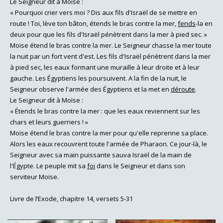
Le Seigneur dit à Moïse :
« Pourquoi crier vers moi ? Dis aux fils d'Israël de se mettre en
route ! Toi, lève ton bâton, étends le bras contre la mer,
fends
-la en
deux pour que les fils d'Israël pénètrent dans la mer à pied sec. »
Moïse étend le bras contre la mer. Le Seigneur chasse la mer toute
la nuit par un fort vent d'est. Les fils d'Israël pénètrent dans la mer
à pied sec, les eaux formant une muraille à leur droite et à leur
gauche. Les Égyptiens les poursuivent. A la fin de la nuit, le
Seigneur observe l'armée des Égyptiens et la met en
déroute
.
Le Seigneur dit à Moïse :
« Étends le bras contre la mer : que les eaux reviennent sur les
chars et leurs guerriers ! »
Moïse étend le bras contre la mer pour qu'elle reprenne sa place.
Alors les eaux recouvrent toute l'armée de Pharaon. Ce jour-là, le
Seigneur avec sa main puissante sauva Israël de la main de
l'Égypte. Le peuple mit sa
foi
dans le Seigneur et dans son
serviteur Moïse.
Livre de l’Exode, chapitre 14, versets 5-31