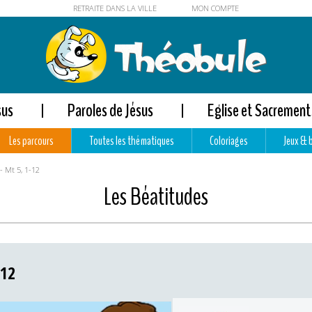
RETRAITE DANS LA VILLE
MON COMPTE
sus
Paroles de Jésus
Eglise et Sacrement
Les parcours
Toutes les thématiques
Coloriages
Jeux & 
- Mt 5, 1-12
Les Béatitudes
-12