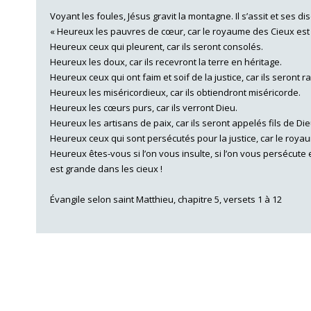
Voyant les foules, Jésus gravit la montagne. Il s’assit et ses di
« Heureux les pauvres de cœur, car le royaume des Cieux est
Heureux ceux qui pleurent, car ils seront consolés.
Heureux les doux, car ils recevront la terre en héritage.
Heureux ceux qui ont faim et soif de la justice, car ils seront r
Heureux les miséricordieux, car ils obtiendront miséricorde.
Heureux les cœurs purs, car ils verront Dieu.
Heureux les artisans de paix, car ils seront appelés fils de Die
Heureux ceux qui sont persécutés pour la justice, car le roya
Heureux êtes-vous si l’on vous insulte, si l’on vous persécute
est grande dans les cieux !
Évangile selon saint Matthieu, chapitre 5, versets 1 à 12