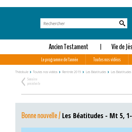
Ancien Testament
Vie de Jé
Le programme de l'année
Toutes nos vidéos
Théobule
Toutes nos vidéos
Rentrée 2019
Les Béatitudes
Les Béatitudes 
<
Semaine
précédente
Bonne nouvelle /
Les Béatitudes - Mt 5, 1