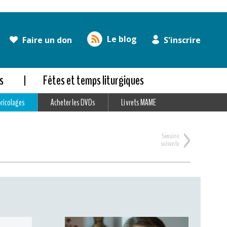
Le blog
Faire un don
S'inscrire
s
Fêtes et temps liturgiques
bricolages
Acheter les DVDs
Livrets MAME
>
Semaine
suivante