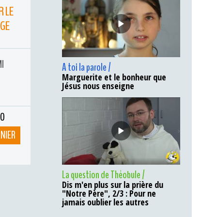
R LE
AGE
MI
A toi la parole /
Marguerite et le bonheur que
Jésus nous enseigne
ÉO
ANIER
La question de Théobule /
Dis m'en plus sur la prière du
"Notre Père", 2/3 : Pour ne
jamais oublier les autres