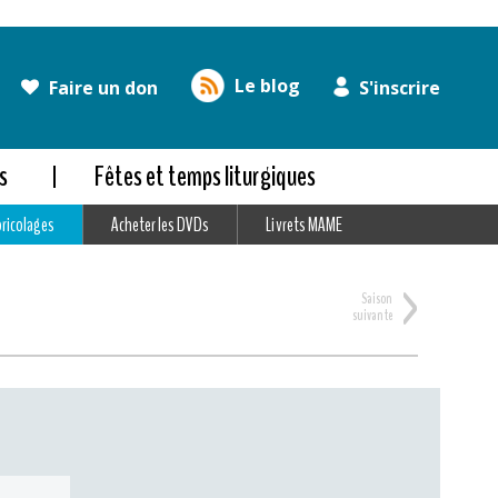
Le blog
Faire un don
S'inscrire
s
Fêtes et temps liturgiques
bricolages
Acheter les DVDs
Livrets MAME
>
Saison
suivante