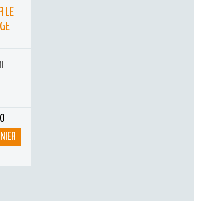
R LE
AGE
MI
ÉO
ANIER