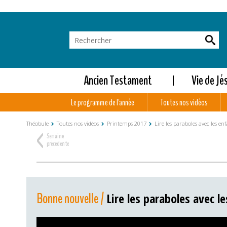
Ancien Testament
Vie de Jé
Le programme de l'année
Toutes nos vidéos
Théobule
Toutes nos vidéos
Printemps 2017
Lire les paraboles avec les en
<
Semaine
précédente
Bonne nouvelle /
Lire les paraboles avec l