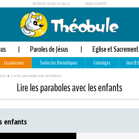
RETRAITE DANS LA VILLE
MON COMPTE
sus
Paroles de Jésus
Eglise et Sacrement
Les parcours
Toutes les thématiques
Coloriages
Jeux & 
fants
Lire les paraboles avec les enfants
Lire les paraboles avec les enfants
es enfants