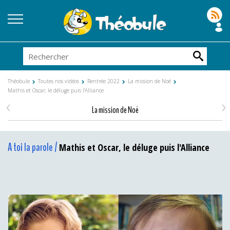
Théobule
Toutes nos vidéos
Rentrée 2022
La mission de Noé
Mathis et Oscar, le déluge puis l'Alliance
<
>
La mission de Noé
A toi la parole /
Mathis et Oscar, le déluge puis l'Alliance