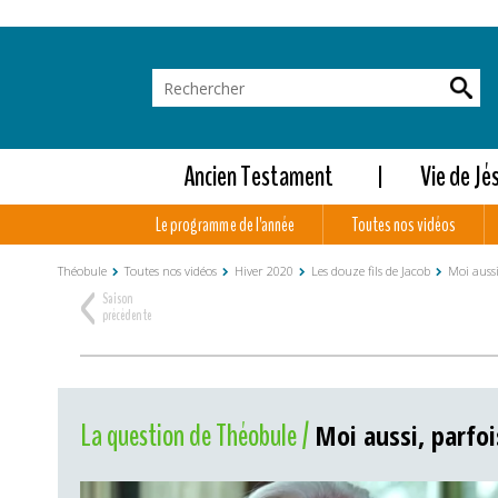
Ancien Testament
Vie de Jé
Le programme de l'année
Toutes nos vidéos
Théobule
Toutes nos vidéos
Hiver 2020
Les douze fils de Jacob
Moi aussi,
<
Saison
précédente
La question de Théobule /
Moi aussi, parfois