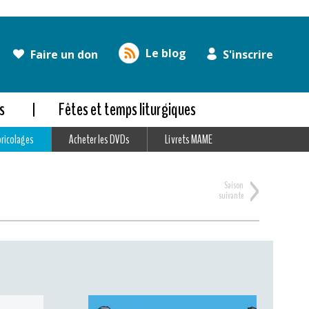
Le blog
Faire un don
S'inscrire
s
Fêtes et temps liturgiques
bricolages
Acheter les DVDs
Livrets MAME
>
Saison
suivante