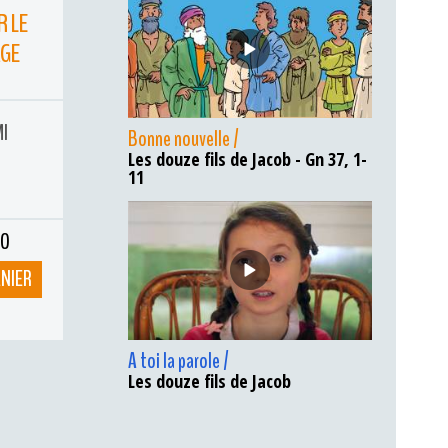
R LE
AGE
MI
Bonne nouvelle /
Les douze fils de Jacob - Gn 37, 1-
11
ÉO
ANIER
A toi la parole /
Les douze fils de Jacob