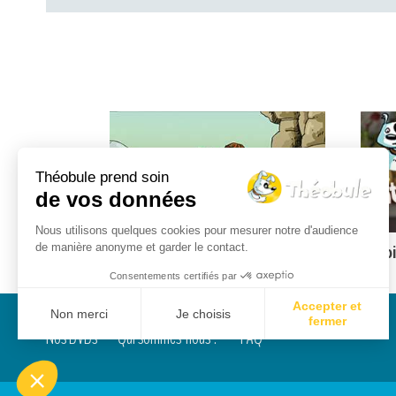
Théobule prend soin
de vos données
Nous utilisons quelques cookies pour mesurer notre d'audience
de manière anonyme et garder le contact.
n 28, 1- 22
Élie et la brise légère - 1R 19, 8-13
Antoi
Consentements certifiés par
Accepter et
Non merci
Je choisis
fermer
Nos DVDs
Qui sommes-nous ?
FAQ
Axeptio consent
Plateforme de Gestion du Consentement : Personnalisez vos Options
Notre plateforme vous permet d'adapter et de gérer vos paramètres de conf