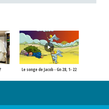
?
Le songe de Jacob - Gn 28, 1- 22
Élie et la b
alisez vos préférences pour contrôler la manière dont vos informations sont m