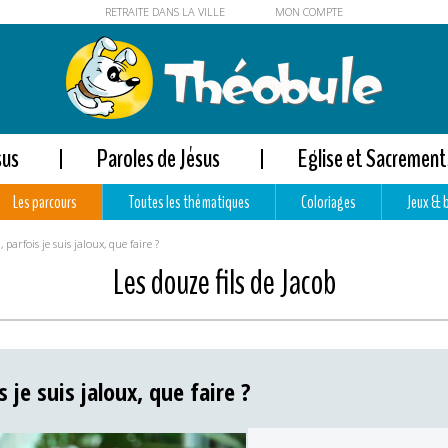
RETRAITE DANS LA VILLE
MON COMPTE
sus
Paroles de Jésus
Eglise et Sacrement
Les parcours
Toutes les thématiques
Coloriages
Jeux & 
 parfois je suis jaloux, que faire ?
Les douze fils de Jacob
 je suis jaloux, que faire ?