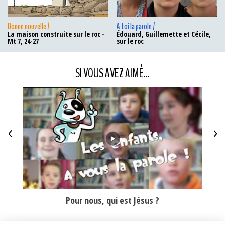
Bonne nouvelle /
A toi la parole /
La maison construite sur le roc -
Édouard, Guillemette et Cécile,
Mt 7, 24-27
sur le roc
SI VOUS AVEZ AIMÉ...
<
>
ner ?
Pour nous, qui est Jésus ?