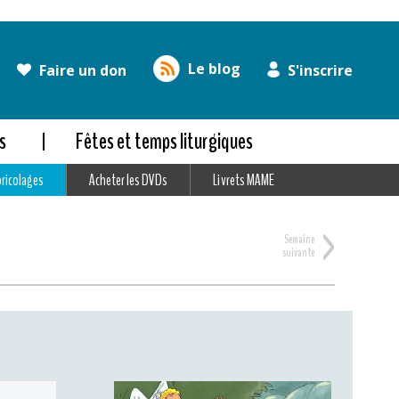
Le blog
Faire un don
S'inscrire
s
Fêtes et temps liturgiques
bricolages
Acheter les DVDs
Livrets MAME
>
Semaine
suivante