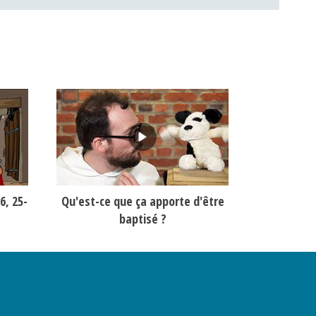
6, 25-
Qu'est-ce que ça apporte d'être
Rémi, Jé
baptisé ?