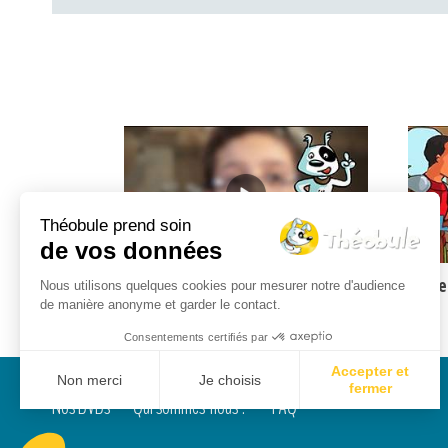
Théobule prend soin
de vos données
orte d'être
Rémi, Jésus et les baptisés
Le Se
Nous utilisons quelques cookies pour mesurer notre d'audience
de manière anonyme et garder le contact.
Consentements certifiés par
Accepter et
Non merci
Je choisis
fermer
Nos DVDs
Qui sommes-nous ?
FAQ
Axeptio consent
Plateforme de Gestion du Consentement : Personnalisez vos Options