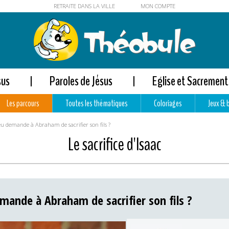
RETRAITE DANS LA VILLE
MON COMPTE
sus
Paroles de Jésus
Eglise et Sacrement
Les parcours
Toutes les thématiques
Coloriages
Jeux & 
u demande à Abraham de sacrifier son fils ?
Le sacrifice d'Isaac
mande à Abraham de sacrifier son fils ?