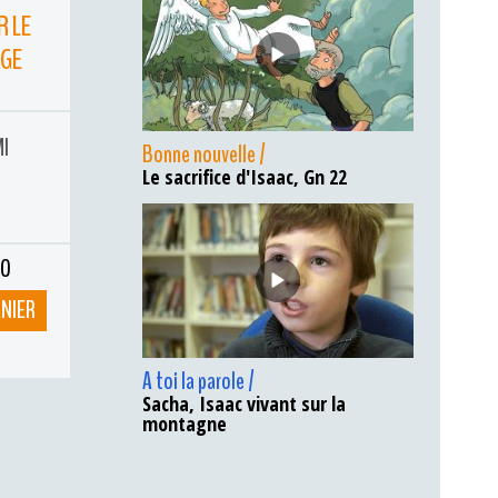
R LE
AGE
MI
Bonne nouvelle /
Le sacrifice d'Isaac, Gn 22
ÉO
ANIER
A toi la parole /
Sacha, Isaac vivant sur la
montagne