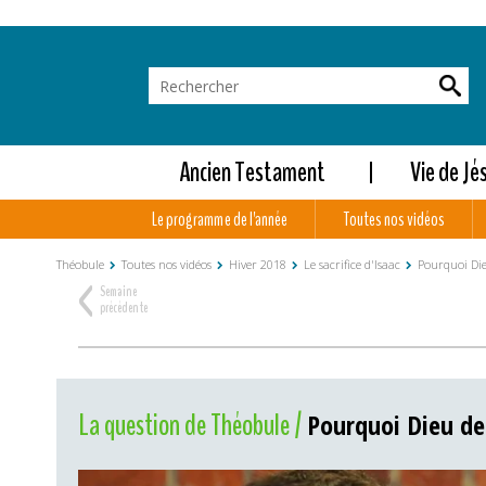
Ancien Testament
Vie de Jé
Le programme de l'année
Toutes nos vidéos
Théobule
Toutes nos vidéos
Hiver 2018
Le sacrifice d'Isaac
Pourquoi Die
<
Semaine
précédente
La question de Théobule /
Pourquoi Dieu de