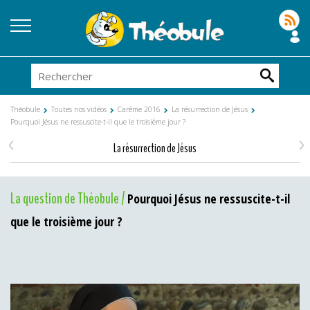
Théobule
Toutes nos vidéos
Carême 2016
La résurrection de Jésus
Pourquoi Jésus ne ressuscite-t-il que le troisième jour ?
<
>
La résurrection de Jésus
La question de Théobule /
Pourquoi Jésus ne ressuscite-t-il
que le troisième jour ?