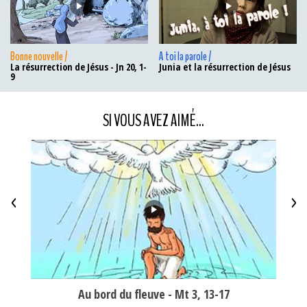
Bonne nouvelle /
A toi la parole /
La résurrection de Jésus - Jn 20, 1-
Junia et la résurrection de Jésus
9
SI VOUS AVEZ AIMÉ...
<
>
Au bord du fleuve - Mt 3, 13-17
M