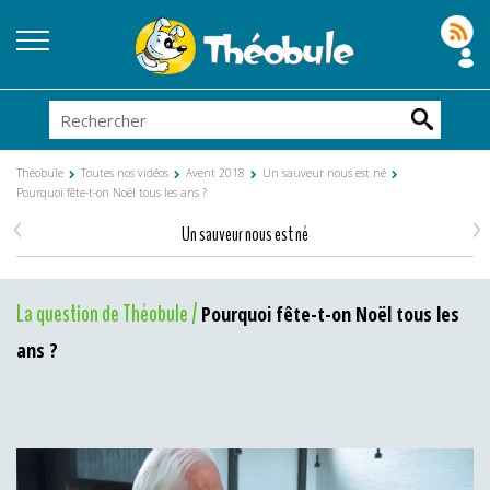
Théobule
Toutes nos vidéos
Avent 2018
Un sauveur nous est né
Pourquoi fête-t-on Noël tous les ans ?
<
>
Un sauveur nous est né
La question de Théobule /
Pourquoi fête-t-on Noël tous les
ans ?