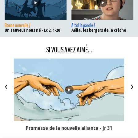
Bonne nouvelle /
A toi la parole /
Un sauveur nous né - Lc 2, 1-20
Aélia, les bergers de la crèche
SI VOUS AVEZ AIMÉ...
<
>
ment
Promesse de la nouvelle alliance - Jr 31