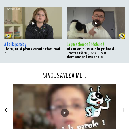
A toi la parole /
La question de Théobule /
Flore, et si Jésus venait chez moi
Dis m'en plus sur la prière du
?
"Notre Père", 3/3 : Pour
demander l'essentiel
SI VOUS AVEZ AIMÉ...
<
>