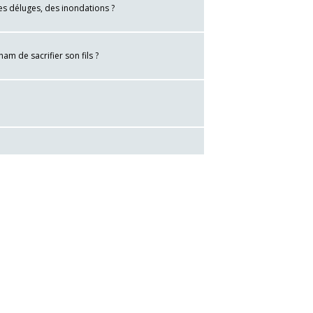
es déluges, des inondations ?
m de sacrifier son fils ?
alisez vos préférences pour contrôler la manière dont vos informations sont m
ous font du mal ?
ent-ils pas Jésus ressuscité ?
disciples le reconnaissent ?