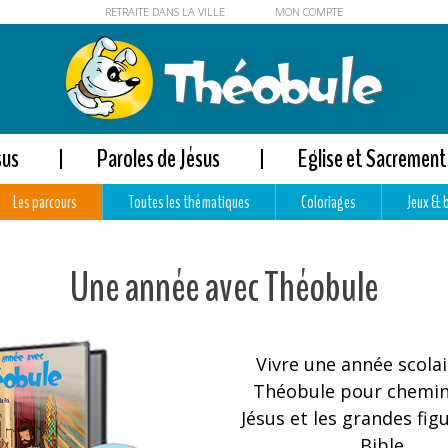
RETRAITE DANS LA VILLE
MON COMPTE
sus
Paroles de Jésus
Eglise et Sacrement
Les parcours
Toutes les thématiques
Coloriages
Jeux & 
Une année avec Théobule
Vivre une année scolai
Théobule pour chemin
Jésus et les grandes fig
Bible