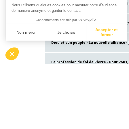
La nouvelle alliance avec Noé - Un arc dans 
Nous utilisons quelques cookies pour mesurer notre d'audience
de manière anonyme et garder le contact.
Consentements certifiés par
Le Sacrifice d'Isaac - Vivant sur la montagn
Accepter et
Non merci
Je choisis
fermer
Dieu et son peuple - La nouvelle alliance - J
Axeptio consent
Plateforme de Gestion du Consentement : Personnalisez vos Options
Notre plateforme vous permet d'adapter et de gérer vos paramètres de conf
La profession de foi de Pierre - Pour vous, q
Le commandement de Jésus - Aimez-vous ! -
Sur la route d'Emmaüs - Lc 24, 13-28
Reconnu à la fraction du pain - Lc 24, 28-35