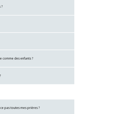
 ?
tre comme des enfants ?
?
uce pas toutes mes prières ?