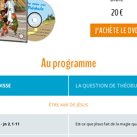
20 €
J'ACHÈTE LE DV
Au programme
ISSE
LA QUESTION DE THÉOBU
ÊTRE AMI DE JÉSUS
 Jn 2, 1-11
Est-ce que Jésus fait de la magie qua