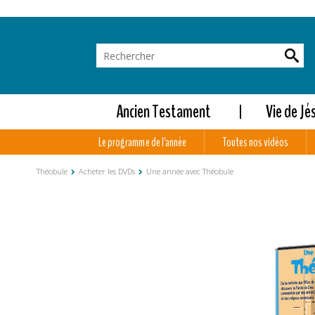
Ancien Testament
Vie de Jé
Le programme de l'année
Toutes nos vidéos
Théobule
Acheter les DVDs
Une année avec Théobule