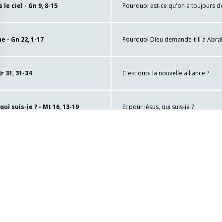
le ciel - Gn 9, 8-15
Pourquoi est-ce qu'on a toujours d
e - Gn 22, 1-17
Pourquoi Dieu demande-t-Il à Abraha
r 31, 31-34
C'est quoi la nouvelle alliance ?
identialité, en garantissant la conformité avec les réglementations. Personn
ui suis-je ? - Mt 16, 13-19
Et pour Jésus, qui suis-je ?
 Jn 15, 12-17
Devons-nous aimer aussi ceux qui n
Pourquoi les disciples ne reconnaiss
Pourquoi Jésus disparaît quand ses 