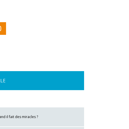
D
LE
nd il fait des miracles ?