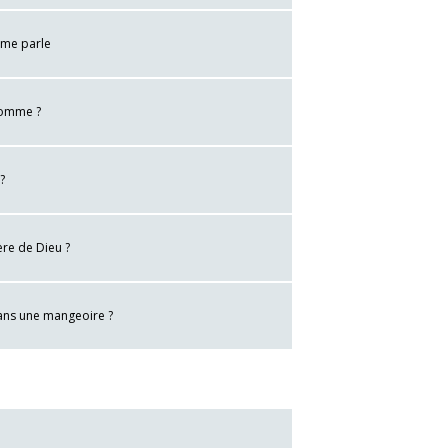
 me parle
 homme ?
?
ère de Dieu ?
dans une mangeoire ?