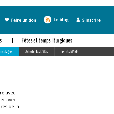
Le blog
Faire un don
S'inscrire
s
Fêtes et temps liturgiques
bricolages
Acheter les DVDs
Livrets MAME
re avec
er avec
ures de la