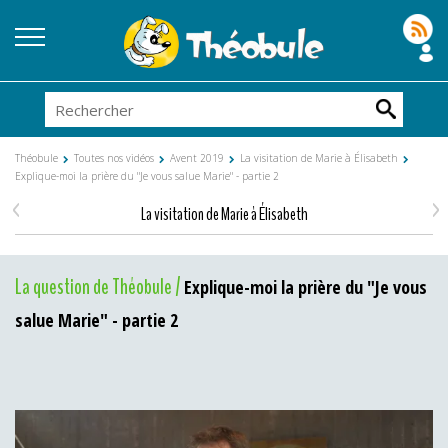
Théobule
Toutes nos vidéos
Avent 2019
La visitation de Marie à Élisabeth
Explique-moi la prière du "Je vous salue Marie" - partie 2
<
>
La visitation de Marie à Élisabeth
La question de Théobule /
Explique-moi la prière du "Je vous
salue Marie" - partie 2