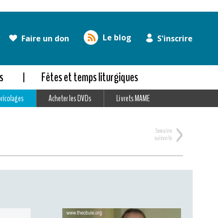
Le blog
Faire un don
S'inscrire
s
Fêtes et temps liturgiques
bricolages
Acheter les DVDs
Livrets MAME
>
Semaine
suivante