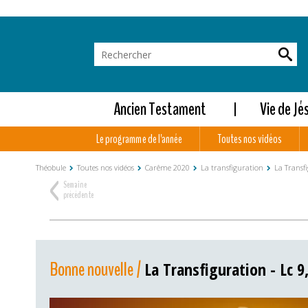
Ancien Testament
Vie de Jé
Le programme de l'année
Toutes nos vidéos
Théobule
Toutes nos vidéos
Carême 2020
La transfiguration
La Transfi
<
Semaine
précédente
Bonne nouvelle /
La Transfiguration - Lc 9