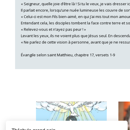
« Seigneur, quelle joie d’être là ! Si tu le veux, je vais dresser 
Il parlait encore, lorsqu’une nuée lumineuse les couvre de son 
« Celui-ci est mon Fils bien-aimé, en qui j’ai mis tout mon amour 
Entendant cela, les disciples tombent la face contre terre et so
« Relevez-vous et n’ayez pas peur ! »
Levant les yeux, ils ne voient plus que Jésus seul. En descend
« Ne parlez de cette vision à personne, avant que je ne ressusc
Évangile selon saint Matthieu, chapitre 17, versets 1-9