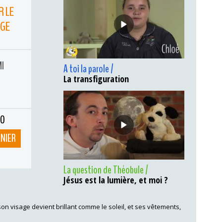
R LE
AGE
MI
A toi la parole /
La transfiguration
ÉO
ANIER
La question de Théobule /
Jésus est la lumière, et moi ?
 son visage devient brillant comme le soleil, et ses vêtements,