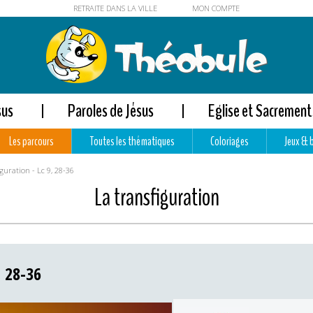
RETRAITE DANS LA VILLE
MON COMPTE
sus
Paroles de Jésus
Eglise et Sacrement
Les parcours
Toutes les thématiques
Coloriages
Jeux & 
guration - Lc 9, 28-36
La transfiguration
, 28-36