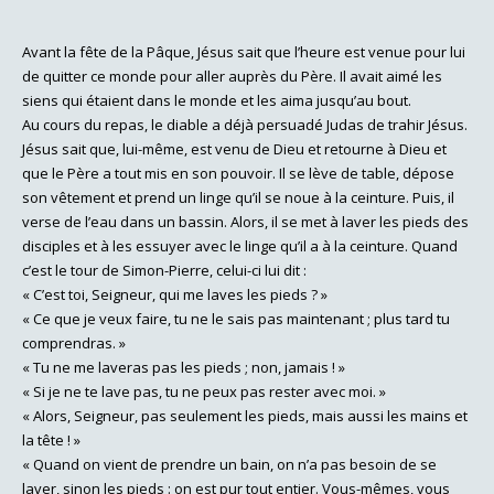
Avant la fête de la Pâque, Jésus sait que l’heure est venue pour lui
de quitter ce monde pour aller auprès du Père. Il avait aimé les
siens qui étaient dans le monde et les aima jusqu’au bout.
Au cours du repas, le diable a déjà persuadé Judas de trahir Jésus.
Jésus sait que, lui-même, est venu de Dieu et retourne à Dieu et
que le Père a tout mis en son pouvoir. Il se lève de table, dépose
son vêtement et prend un linge qu’il se noue à la ceinture. Puis, il
verse de l’eau dans un bassin. Alors, il se met à laver les pieds des
disciples et à les essuyer avec le linge qu’il a à la ceinture. Quand
c’est le tour de Simon-Pierre, celui-ci lui dit :
« C’est toi, Seigneur, qui me laves les pieds ? »
« Ce que je veux faire, tu ne le sais pas maintenant ; plus tard tu
comprendras. »
« Tu ne me laveras pas les pieds ; non, jamais ! »
« Si je ne te lave pas, tu ne peux pas rester avec moi. »
« Alors, Seigneur, pas seulement les pieds, mais aussi les mains et
la tête ! »
« Quand on vient de prendre un bain, on n’a pas besoin de se
laver, sinon les pieds : on est pur tout entier. Vous-mêmes, vous