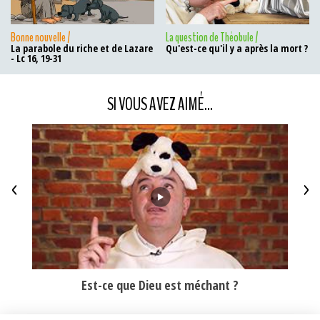
Bonne nouvelle /
La question de Théobule /
La parabole du riche et de Lazare
Qu'est-ce qu'il y a après la mort ?
- Lc 16, 19-31
SI VOUS AVEZ AIMÉ...
<
>
Est-ce que Dieu est méchant ?
La t