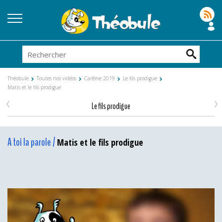
Théobule
Toutes nos vidéos
Carême 2019
Le fils prodigue
Matis et le fils prodigue
<
>
Le fils prodigue
A toi la parole /
Matis et le fils prodigue