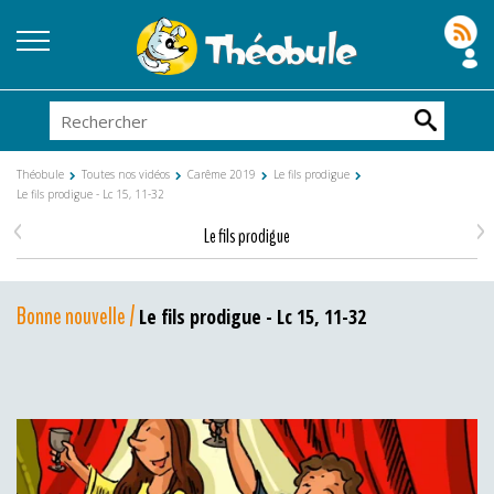
Théobule
Toutes nos vidéos
Carême 2019
Le fils prodigue
Le fils prodigue - Lc 15, 11-32
<
>
Le fils prodigue
Bonne nouvelle /
Le fils prodigue - Lc 15, 11-32