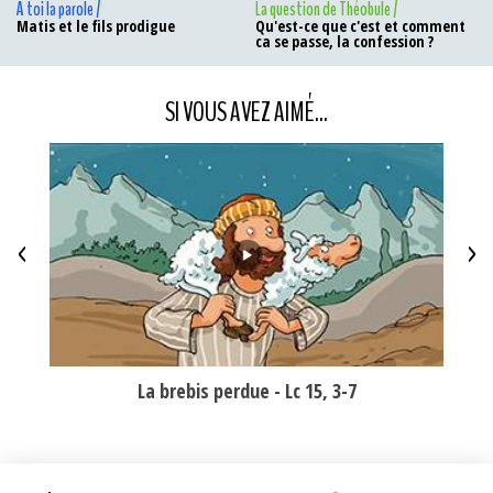
A toi la parole /
La question de Théobule /
Matis et le fils prodigue
Qu'est-ce que c'est et comment
ca se passe, la confession ?
SI VOUS AVEZ AIMÉ...
<
>
La brebis perdue - Lc 15, 3-7
Est-c