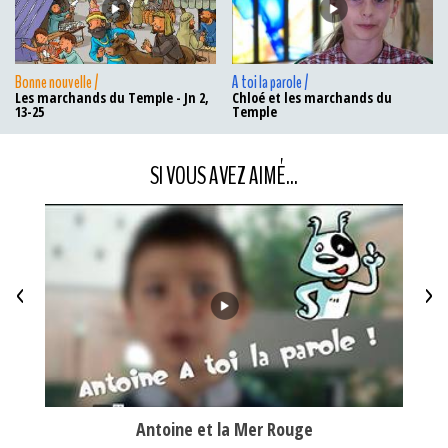
Bonne nouvelle /
A toi la parole /
Les marchands du Temple - Jn 2,
Chloé et les marchands du
13-25
Temple
SI VOUS AVEZ AIMÉ...
<
>
Antoine et la Mer Rouge
La t