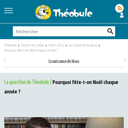
Théobule
Toutes nos vidéos
Avent 2022
La naissance de Jésus
Pourquoi fête-t-on Noël chaque année ?
<
>
La naissance de Jésus
La question de Théobule /
Pourquoi fête-t-on Noël chaque
année ?